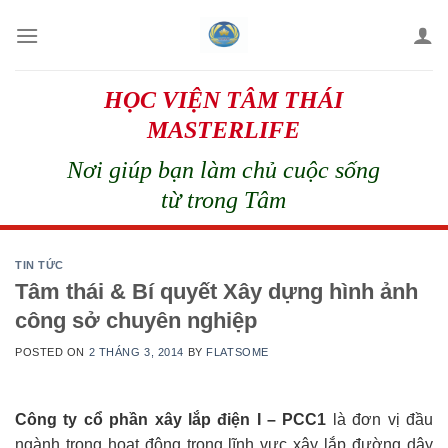
Skip
to
content
HỌC VIỆN TÂM THÁI
MASTERLIFE
Nơi giúp bạn làm chủ cuộc sống
từ trong Tâm
TIN TỨC
Tâm thái & Bí quyết Xây dựng hình ảnh
công sở chuyên nghiệp
POSTED ON
2 THÁNG 3, 2014
BY
FLATSOME
Công ty cổ phần xây lắp điện I – PCC1
là đơn vị đầu
ngành trong hoạt động trong lĩnh vực xây lắp đường dây