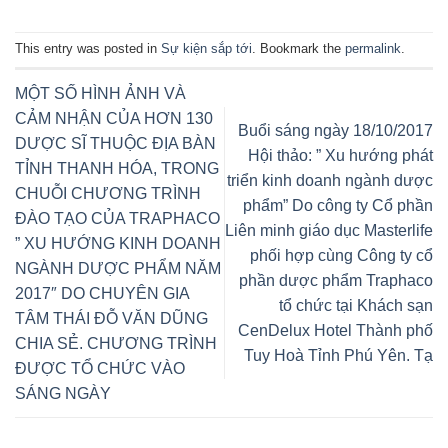
This entry was posted in
Sự kiện sắp tới
. Bookmark the
permalink
.
MỘT SỐ HÌNH ẢNH VÀ
CẢM NHẬN CỦA HƠN 130
Buổi sáng ngày 18/10/2017
DƯỢC SĨ THUỘC ĐỊA BÀN
Hội thảo: ” Xu hướng phát
TỈNH THANH HÓA, TRONG
triển kinh doanh ngành dược
CHUỖI CHƯƠNG TRÌNH
phẩm” Do công ty Cổ phần
ĐÀO TẠO CỦA TRAPHACO
Liên minh giáo dục Masterlife
” XU HƯỚNG KINH DOANH
phối hợp cùng Công ty cổ
NGÀNH DƯỢC PHẨM NĂM
phần dược phẩm Traphaco
2017″ DO CHUYÊN GIA
tổ chức tại Khách sạn
TÂM THÁI ĐỖ VĂN DŨNG
CenDelux Hotel Thành phố
CHIA SẺ. CHƯƠNG TRÌNH
Tuy Hoà Tỉnh Phú Yên. Tạ
ĐƯỢC TỔ CHỨC VÀO
SÁNG NGÀY