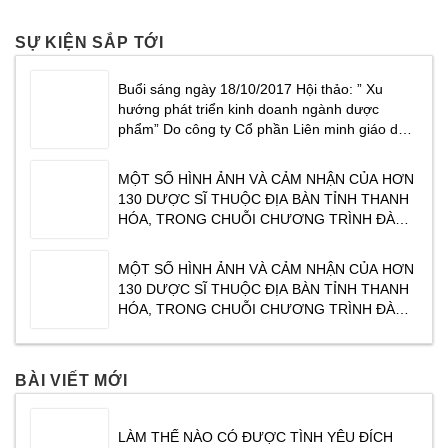
SỰ KIỆN SẮP TỚI
Buổi sáng ngày 18/10/2017 Hội thảo: ” Xu
hướng phát triển kinh doanh ngành dược
phẩm” Do công ty Cổ phần Liên minh giáo dục
Masterlife phối hợp cùng Công ty cổ phần
dược phẩm Traphaco tổ chức tại Khách sạn
MỘT SỐ HÌNH ẢNH VÀ CẢM NHẬN CỦA HƠN
CenDelux Hotel Thành phố Tuy Hoà Tỉnh Phú
130 DƯỢC SĨ THUỘC ĐỊA BÀN TỈNH THANH
Yên. Tạ
HÓA, TRONG CHUỖI CHƯƠNG TRÌNH ĐÀO
TẠO CỦA TRAPHACO ” XU HƯỚNG KINH
DOANH NGÀNH DƯỢC PHẨM NĂM 2017″ DO
MỘT SỐ HÌNH ẢNH VÀ CẢM NHẬN CỦA HƠN
CHUYÊN GIA TÂM THÁI ĐỖ VĂN DŨNG CHIA
130 DƯỢC SĨ THUỘC ĐỊA BÀN TỈNH THANH
SẺ. CHƯƠNG TRÌNH ĐƯỢC TỔ CHỨC VÀO
HÓA, TRONG CHUỖI CHƯƠNG TRÌNH ĐÀO
SÁNG NGÀY
TẠO CỦA TRAPHACO ” XU HƯỚNG KINH
DOANH NGÀNH DƯỢC PHẨM NĂM 2017″ DO
CHUYÊN GIA TÂM THÁI ĐỖ VĂN DŨNG CHIA
BÀI VIẾT MỚI
SẺ. CHƯƠNG TRÌNH ĐƯỢC TỔ CHỨC VÀO
SÁNG NGÀY
LÀM THẾ NÀO CÓ ĐƯỢC TÌNH YÊU ĐÍCH