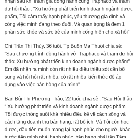
nhận sau khi tham gia đồng hành cùng Traphaco và tham
dự hội thảo : “Xu hướng phát triển kinh doanh ngành dược
phẩm, Tôi cảm thấy hạnh phúc, yêu thương gia đình và
công việc mình đang theo đuổi. Và quan trọng là đem 1
phần sức khỏe và sức trẻ của mình cống hiến cho xã hội”
Chị Trần Thị Thủy, 36 tuổi, Tp Buôn Ma Thuột chia sẻ:
“Sau chương trình đồng hành với Traphaco và tham dự hội
thảo: Xu hướng phát triển kinh doanh ngành dược phẩm”
Em đã nhận ra mình còn rất nhiều điều thiếu sót cần bổ
sung và hỏi hỏi rất nhiều, có rất nhiều kiến thức để áp
dụng vào việc bán hàng của mình”
Bạn Bùi Thị Phương Thảo, 22 tuổi. chia sẻ : ”Sau Hội thảo
“ Xu hướng phát triển và kinh doanh ngành dược phẩm.
Tôi được thông suốt khá nhiều điều kể về cách sống và
cách tăng doanh thu bán hang, rất bổ ích. Và Tôi còn học
được, đầu tiên muốn mang lại hạnh phúc cho người khác
trước tiên mình phải hạnh phúc, bán hang phải tận Tâm