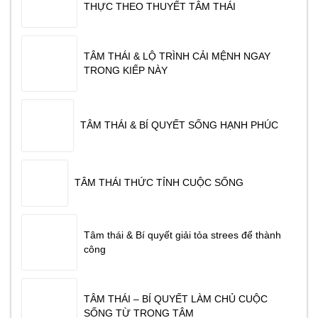
THỰC THEO THUYẾT TÂM THÁI
TÂM THÁI & LỘ TRÌNH CẢI MỆNH NGAY
TRONG KIẾP NÀY
TÂM THÁI & BÍ QUYẾT SỐNG HẠNH PHÚC
TÂM THÁI THỨC TỈNH CUỘC SỐNG
Tâm thái & Bí quyết giải tỏa strees để thành
công
TÂM THÁI – BÍ QUYẾT LÀM CHỦ CUỘC
SỐNG TỪ TRONG TÂM