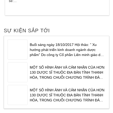
sẻ:...
CHƯƠNG TRÌNH ĐƯỢC TỔ CHỨC VÀO SÁNG NGÀY
SỰ KIỆN SẮP TỚI
Buổi sáng ngày 18/10/2017 Hội thảo: ” Xu
hướng phát triển kinh doanh ngành dược
phẩm” Do công ty Cổ phần Liên minh giáo dục
Masterlife phối hợp cùng Công ty cổ phần
dược phẩm Traphaco tổ chức tại Khách sạn
MỘT SỐ HÌNH ẢNH VÀ CẢM NHẬN CỦA HƠN
CenDelux Hotel Thành phố Tuy Hoà Tỉnh Phú
130 DƯỢC SĨ THUỘC ĐỊA BÀN TỈNH THANH
Yên. Tạ
HÓA, TRONG CHUỖI CHƯƠNG TRÌNH ĐÀO
TẠO CỦA TRAPHACO ” XU HƯỚNG KINH
DOANH NGÀNH DƯỢC PHẨM NĂM 2017″ DO
MỘT SỐ HÌNH ẢNH VÀ CẢM NHẬN CỦA HƠN
CHUYÊN GIA TÂM THÁI ĐỖ VĂN DŨNG CHIA
130 DƯỢC SĨ THUỘC ĐỊA BÀN TỈNH THANH
SẺ. CHƯƠNG TRÌNH ĐƯỢC TỔ CHỨC VÀO
HÓA, TRONG CHUỖI CHƯƠNG TRÌNH ĐÀO
SÁNG NGÀY
TẠO CỦA TRAPHACO ” XU HƯỚNG KINH
DOANH NGÀNH DƯỢC PHẨM NĂM 2017″ DO