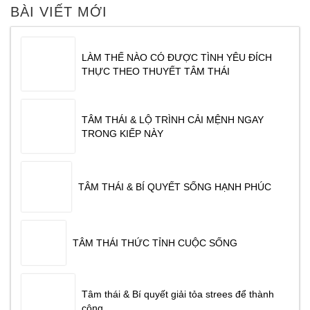
CHUYÊN GIA TÂM THÁI ĐỖ VĂN DŨNG CHIA
BÀI VIẾT MỚI
SẺ. CHƯƠNG TRÌNH ĐƯỢC TỔ CHỨC VÀO
SÁNG NGÀY
LÀM THẾ NÀO CÓ ĐƯỢC TÌNH YÊU ĐÍCH
THỰC THEO THUYẾT TÂM THÁI
TÂM THÁI & LỘ TRÌNH CẢI MỆNH NGAY
TRONG KIẾP NÀY
TÂM THÁI & BÍ QUYẾT SỐNG HẠNH PHÚC
TÂM THÁI THỨC TỈNH CUỘC SỐNG
Tâm thái & Bí quyết giải tỏa strees để thành
công