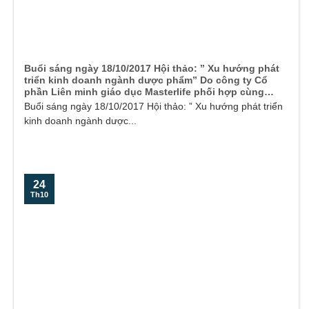
Buổi sáng ngày 18/10/2017 Hội thảo: ” Xu hướng phát
triển kinh doanh ngành dược phẩm” Do công ty Cổ
phần Liên minh giáo dục Masterlife phối hợp cùng
Công ty cổ phần dược phẩm Traphaco tổ chức tại
Buổi sáng ngày 18/10/2017 Hội thảo: ” Xu hướng phát triển
Khách sạn CenDelux Hotel Thành phố Tuy Hoà Tỉnh
kinh doanh ngành dược...
Phú Yên. Tạ
24
Th10