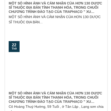
MỘT SỐ HÌNH ẢNH VÀ CẢM NHẬN CỦA HƠN 130 DƯỢC
SĨ THUỘC ĐỊA BÀN TỈNH THANH HÓA, TRONG CHUỖI
CHƯƠNG TRÌNH ĐÀO TẠO CỦA TRAPHACO ” XU
HƯỚNG KINH DOANH NGÀNH DƯỢC PHẨM NĂM 2017″
MỘT SỐ HÌNH ẢNH VÀ CẢM NHẬN CỦA HƠN 130 DƯỢC
DO CHUYÊN GIA TÂM THÁI ĐỖ VĂN DŨNG CHIA SẺ.
SĨ THUỘC ĐỊA BÀN...
CHƯƠNG TRÌNH ĐƯỢC TỔ CHỨC VÀO SÁNG NGÀY
22
Th9
MỘT SỐ HÌNH ẢNH VÀ CẢM NHẬN CỦA HƠN 130 DƯỢC
SĨ THUỘC ĐỊA BÀN TỈNH THANH HÓA, TRONG CHUỖI
CHƯƠNG TRÌNH ĐÀO TẠO CỦA TRAPHACO ” XU
HƯỚNG KINH DOANH NGÀNH DƯỢC PHẨM NĂM 2017″
Cô Hoàng Thuý Hường, 59 Tuổi , ở Tân Lập , Lạng sơn chia
DO CHUYÊN GIA TÂM THÁI ĐỖ VĂN DŨNG CHIA SẺ.