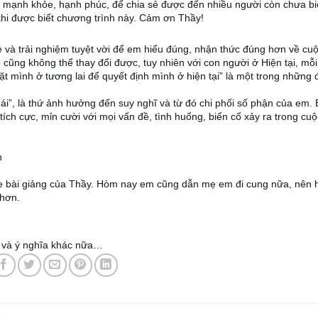
t mạnh khỏe, hạnh phúc, để chia sẻ được đến nhiều người còn chưa bi
hi được biết chương trình này. Cảm ơn Thầy!
à trải nghiệm tuyệt vời để em hiểu đúng, nhận thức đúng hơn về cu
 cũng không thể thay đổi được, tuy nhiên với con người ở Hiện tại, mỗi
t mình ở tương lai để quyết định mình ở hiện tại” là một trong những 
ái”, là thứ ảnh hưởng đến suy nghĩ và từ đó chi phối số phận của em.
ch cực, mỉn cười với mọi vấn đề, tình huống, biến cố xảy ra trong cuộ
h
 bài giảng của Thầy. Hòm nay em cũng dẫn mẹ em đi cung nữa, nên 
 hơn.
ị và ý nghĩa khác nữa…
k
.