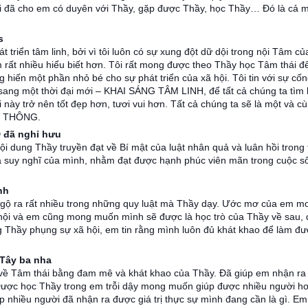
 đời đã cho em có duyên với Thầy, gặp được Thầy, học Thầy… Đó là cả 
s
 triển tâm linh, bởi vì tôi luôn có sự xung đột dữ dội trong nội Tâm củ
 rất nhiều hiểu biết hơn. Tôi rất mong được theo Thầy học Tâm thái đ
g hiến một phần nhỏ bé cho sự phát triển của xã hội. Tôi tin với sự cốn
 sang một thời đại mới – KHAI SÁNG TÂM LINH, để tất cả chúng ta tìm l
này trở nên tốt đẹp hơn, tươi vui hơn. Tất cả chúng ta sẽ là một và c
M THÔNG.
 đã nghỉ hưu
i dung Thầy truyền đạt về Bí mật của luật nhân quả và luân hồi trong
và suy nghĩ của mình, nhằm đạt được hạnh phúc viên mãn trong cuộc s
nh
gộ ra rất nhiều trong những quy luật mà Thầy dạy. Ước mơ của em m
ã hội và em cũng mong muốn mình sẽ được là học trò của Thầy về sau,
 Thầy phụng sự xã hội, em tin rằng mình luôn đủ khát khao để làm đ
 Tây ba nha
 về Tâm thái bằng đam mê và khát khao của Thầy. Đã giúp em nhận ra
 Được học Thầy trong em trỗi dậy mong muốn giúp được nhiều người h
úp nhiều người đã nhận ra được giá trị thực sự mình đang cần là gì. Em