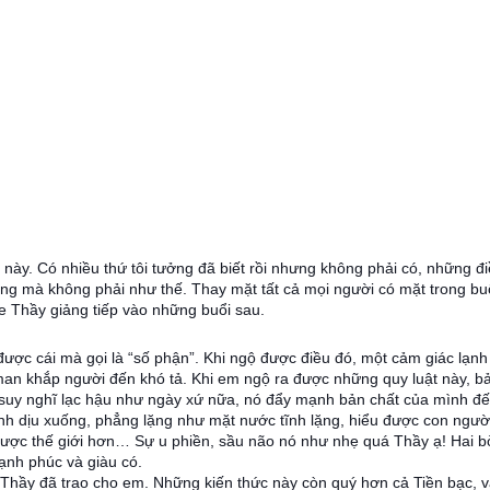
 này. Có nhiều thứ tôi tưởng đã biết rồi nhưng không phải có, những đ
ng mà không phải như thế. Thay mặt tất cả mọi người có mặt trong buổ
 Thầy giảng tiếp vào những buổi sau.
ợc cái mà gọi là “số phận”. Khi ngộ được điều đó, một cảm giác lạnh 
man khắp người đến khó tả. Khi em ngộ ra được những quy luật này, b
suy nghĩ lạc hậu như ngày xứ nữa, nó đẩy mạnh bản chất của mình đế
ình dịu xuống, phẳng lặng như mặt nước tĩnh lặng, hiểu được con ngườ
ược thế giới hơn… Sự u phiền, sầu não nó như nhẹ quá Thầy ạ! Hai b
ạnh phúc và giàu có.
Thầy đã trao cho em. Những kiến thức này còn quý hơn cả Tiền bạc, v