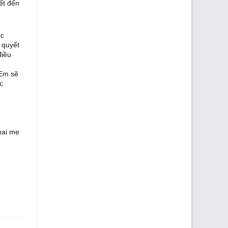
ết đến
ộc
 quyết
điều
 Em sẽ
c
hai mẹ