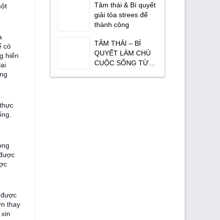
Tâm thái & Bí quyết
một
giải tỏa strees để
thành công
a
TÂM THÁI – BÍ
ể có
QUYẾT LÀM CHỦ
g hiến
CUỘC SỐNG TỪ
ại
TRONG TÂM
ùng
 thực
ống.
ong
 được
ược
 được
ơn thay
 xin