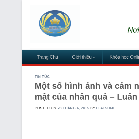
Skip
to
content
Nơi
Trang Chủ
Giới thiệu
Khóa học Onli
TIN TỨC
Một số hình ảnh và cảm n
mật của nhân quả – Luân 
POSTED ON
28 THÁNG 6, 2015
BY
FLATSOME