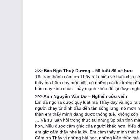
>>> Bác Ngô Thuỳ Dương – 56 tuổi đã về hưu
Tôi trân thành cảm ơn Thầy rất nhiều về buổi chia sẻ
thấy mà hôm nay mới biết, có những cái tôi tưởng đú
hôm nay kính chúc Thầy mạnh khỏe để lại được nghe
>>> Anh Nguyễn Văn Dư – Nghiên cứu viên
Em đã ngộ ra được quy luật mà Thầy dạy và ngộ ra đư
người chạy từ đình đầu đến tận sống lưng, nó mơn 
thân em thấy mình đang được thông tuệ, không còn 
… Và sự luân hồi trong thực tại như giúp bản tính m
hơn, hiểu được cảm giác của người khác hơn, hiểu đ
em giờ cảm thấy nhẹ lạ kỳ. Em cảm thấy mình thật h
Cảm ơn Thầy vì những bài học, những kiến thức mà 