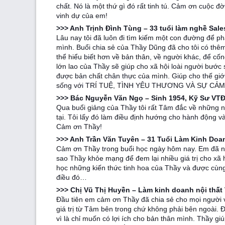
chất. Nó là một thứ gì đó rất tinh tú. Cảm ơn cuộc
vinh dự của em!
>>> Anh Trịnh Đình Tùng – 33 tuổi làm nghề Sale
Lâu nay tôi đã luôn đi tìm kiếm một con đường để phát
mình. Buổi chia sẻ của Thầy Dũng đã cho tôi có thêm
thể hiểu biết hơn về bản thân, về người khác, để cốn
lớn lao của Thầy sẽ giúp cho xã hội loài người bước
được bản chất chân thực của mình. Giúp cho thế giới 
sống với TRÍ TUỆ, TÌNH YÊU THƯƠNG VÀ SỰ CẢ
>>> Bác Nguyễn Văn Ngọ – Sinh 1954, Kỹ Sư VTĐ
Qua buổi giảng của Thầy tôi rất Tâm đắc về những nộ
tại. Tôi lấy đó làm điều định hướng cho hành động 
Cảm ơn Thầy!
>>> Anh Trần Văn Tuyên – 31 Tuổi Làm Kinh Doa
Cảm ơn Thầy trong buổi học ngày hôm nay. Em đã n
sao Thầy khỏe mạng để đem lại nhiều giá trị cho x
học những kiến thức tinh hoa của Thầy và được cùng
điều đó…
>>> Chị Vũ Thị Huyền – Làm kinh doanh nội thất
Đầu tiên em cảm ơn Thầy đã chia sẻ cho mọi người
giá trị từ Tâm bên trong chứ không phải bên ngoài.
vì là chỉ muốn có lợi ích cho bản thân mình. Thầy gi