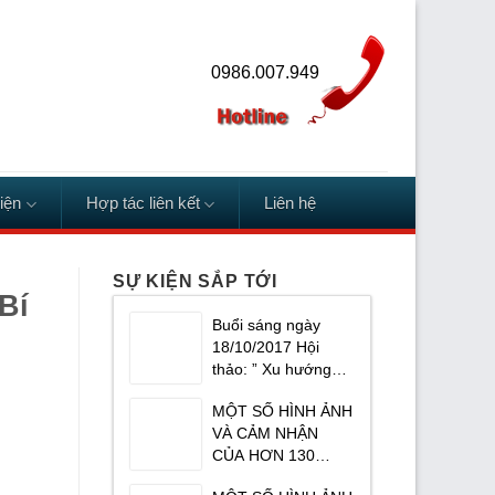
0986.007.949
iện
Hợp tác liên kết
Liên hệ
SỰ KIỆN SẮP TỚI
Bí
Buổi sáng ngày
18/10/2017 Hội
thảo: ” Xu hướng
phát triển kinh
MỘT SỐ HÌNH ẢNH
doanh ngành dược
VÀ CẢM NHẬN
phẩm” Do công ty
CỦA HƠN 130
Cổ phần Liên minh
DƯỢC SĨ THUỘC
giáo dục Masterlife