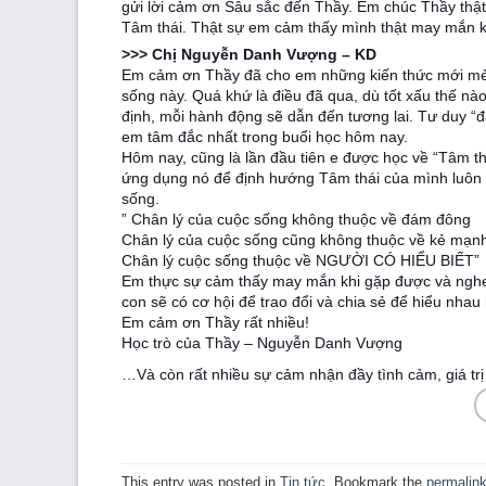
gửi lời cảm ơn Sâu sắc đến Thầy. Em chúc Thầy thậ
Tâm thái. Thật sự em cảm thấy mình thật may mắn k
>>> Chị Nguyễn Danh Vượng – KD
Em cảm ơn Thầy đã cho em những kiến thức mới mẻ v
sống này. Quá khứ là điều đã qua, dù tốt xấu thế nào
định, mỗi hành động sẽ dẫn đến tương lai. Tư duy “đặ
em tâm đắc nhất trong buổi học hôm nay.
Hôm nay, cũng là lần đầu tiên e được học về “Tâm th
ứng dụng nó để định hướng Tâm thái của mình luôn tí
sống.
” Chân lý của cuộc sống không thuộc về đám đông
Chân lý của cuộc sống cũng không thuộc về kẻ mạn
Chân lý cuộc sống thuộc về NGƯỜI CÓ HIỂU BIẾT”
Em thực sự cảm thấy may mắn khi gặp được và nghe
con sẽ có cơ hội để trao đổi và chia sẻ để hiểu nhau
Em cảm ơn Thầy rất nhiều!
Học trò của Thầy – Nguyễn Danh Vượng
…Và còn rất nhiều sự cảm nhận đầy tình cảm, giá tr
This entry was posted in
Tin tức
. Bookmark the
permalin