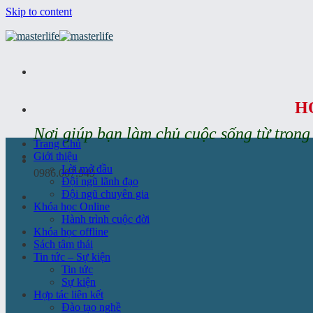
Skip to content
H
Nơi giúp bạn làm chủ cuộc sống từ tron
Trang Chủ
Giới thiệu
Lời mở đầu
0986.007.949
Đội ngũ lãnh đạo
Đội ngũ chuyên gia
Khóa học Online
Hành trình cuộc đời
Khóa học offline
Sách tâm thái
Tin tức – Sự kiện
Tin tức
Sự kiện
Hợp tác liên kết
Đào tạo nghề