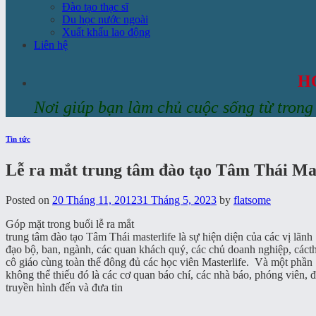
Đào tạo thạc sĩ
Du học nước ngoài
Xuất khẩu lao động
Liên hệ
H
Nơi giúp bạn làm chủ cuộc sống từ tron
Tin tức
Lễ ra mắt trung tâm đào tạo Tâm Thái Mas
Posted on
20 Tháng 11, 2012
31 Tháng 5, 2023
by
flatsome
Góp mặt trong buổi lễ ra mắt
trung tâm đào tạo Tâm Thái masterlife là sự hiện diện của các vị lãnh
đạo bộ, ban, ngành, các quan khách quý, các chủ doanh nghiệp, cáct
cô giáo cùng toàn thể đông đủ các học viên Masterlife. Và một phần
không thể thiếu đó là các cơ quan báo chí, các nhà báo, phóng viên, đ
truyền hình đến và đưa tin