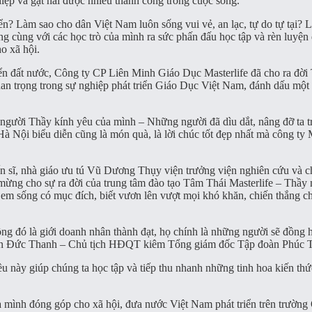
hiệp và gặt hái được nhiều thành công trong cuộc sống.
iển? Làm sao cho dân Việt Nam luôn sống vui vẻ, an lạc, tự do tự tại
g cùng với các học trò của mình ra sức phấn đấu học tập và rèn luy
o xã hội.
 triển đất nước, Công ty CP Liên Minh Giáo Dục Masterlife đã c
trọng trong sự nghiệp phát triển Giáo Dục Việt Nam, đánh dấu một bư
g người Thầy kính yêu của mình – Những người đã dìu dắt, nâng đỡ ta tr
Hà Nội biểu diễn cũng là món quà, là lời chúc tốt đẹp nhất mà công ty
 Tiến sĩ, nhà giáo ưu tú Vũ Dương Thụy viện trưởng viện nghiên cứu v
mừng cho sự ra đời của trung tâm đào tạo Tâm Thái Masterlife – Thầy 
c em sống có mục đích, biết vươn lên vượt mọi khó khăn, chiến thắng c
ng đó là giới doanh nhân thành đạt, họ chính là những người sẽ đồng hà
guyễn Đức Thanh – Chủ tịch HĐQT kiêm Tổng giám đốc Tập đoàn Phúc 
ều này giúp chúng ta học tập và tiếp thu nhanh những tinh hoa kiến thứ
 mình đóng góp cho xã hội, đưa nước Việt Nam phát triển trên trường 