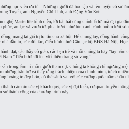
 những học viên ưu tú – Những người đã học tập và rèn luyện có sự tăng
Trung Tuyến, anh Nguyễn Chí Linh, anh Đặng Văn Sơn …
n nghệ Masterlife trình diễn, lời bài hát cũng chính là lời mà đại gia 
 phúc, an lạc và vươn tới phía trước như hình ảnh cánh buồm lướt són
ồng, mang lại giá trị to lớn cho xã hội. Để chung tay, đồng hành cùng
c nhà đầu tư, các đối tác, điển hình như: Câu lạc bộ BĐS Hà Nội, Họ
ành đạt, các thầy cô giáo, các bạn trẻ và mỗi chúng ta hãy “tay nắm ch
t Nam “Tiến bước đi lên viết thêm trang sử vàng”
ắc sâu trong tâm trí mỗi người tham dự. Chúng ta không chỉ ngưỡng mộ
m những trăn trở và thấy rằng trách nhiệm của chính mình, trách nhiệm
đàng hoàng to đẹp hơn, có thể sánh vai với các cường quốc năm châu
thành cảm ơn các vị khách quý, các vị đại biểu, cơ quan truyền thông 
ên sự thành công của chương trình này.