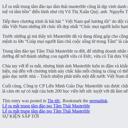
Lễ ra mắt trung tâm đào tạo tâm thái masterlife cũng là dịp vinh danh
tuệ và tâm hồn” điển hình như chị Vũ Thị Xuân Quý, anh Nguyễn 
Tiếp theo chương trình là bài hát ” Việt Nam quê hương tôi” do đội vă
dân Việt Nam những lời chúc tốt đẹp nhất “Chúc mọi người luôn hạnh
Trước những gì mà thầy trò Masterlife đã và đang đóng góp cho cộng đ
mệnh to lớn “Giúp mọi người làm chủ cuộc sống từ trong Tâm” là cá
Trung tâm đào tạo Tâm Thái Masterlife ra đời, để những doanh nhân th
dưỡng để trở thành những con người vừa có Đức, vừa có Tài đưa Việ
Chia tay với lễ ra mắt, nhưng hình ảnh Masterlife luôn in đậm và kh
hiện, mà đến với chương trình này chắc hẳn mỗi chúng ta cũng có thê
giáo dục nước nhà – Trách nhiệm phát triển một đất nước Việt Nam 
Cuối cùng, Công ty CP Liên Minh Giáo Dục Masterlife xin được chân 
là cảm ơn sự có mặt của hơn 200 học viên hết sức tuyệt vời đã làm n
This entry was posted in
Tin tức
. Bookmark the
permalink
.
Lễ ra mắt trung tâm đào tạo Tâm Thái Masterlife
Lễ ra mắt trung tâm đào tạo Tâm Thái Masterlife
SỰ KIỆN SẮP TỚI