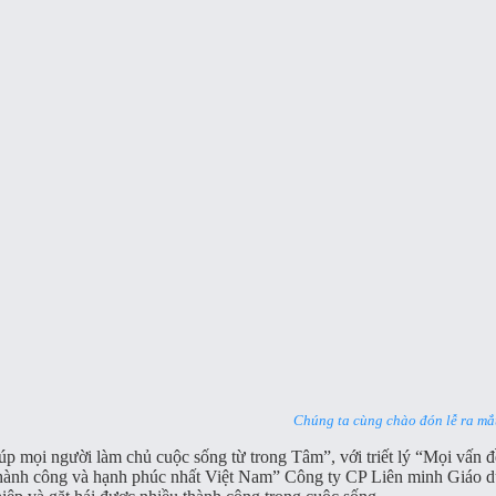
C
húng ta cùng chào đón lễ ra mắt
úp mọi người làm chủ cuộc sống từ trong Tâm”, với triết lý “Mọi vấn 
ời thành công và hạnh phúc nhất Việt Nam” Công ty CP Liên minh Gi