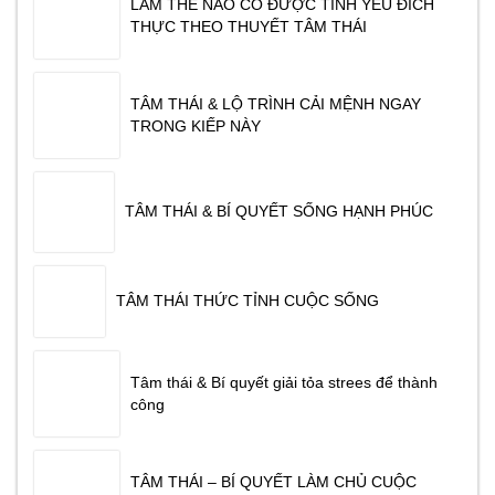
LÀM THẾ NÀO CÓ ĐƯỢC TÌNH YÊU ĐÍCH
THỰC THEO THUYẾT TÂM THÁI
TÂM THÁI & LỘ TRÌNH CẢI MỆNH NGAY
TRONG KIẾP NÀY
TÂM THÁI & BÍ QUYẾT SỐNG HẠNH PHÚC
TÂM THÁI THỨC TỈNH CUỘC SỐNG
Tâm thái & Bí quyết giải tỏa strees để thành
công
TÂM THÁI – BÍ QUYẾT LÀM CHỦ CUỘC