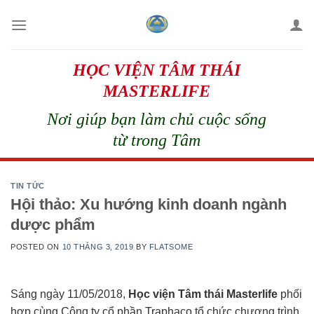
Skip
to
content
HỌC VIỆN TÂM THÁI
MASTERLIFE
Nơi giúp bạn làm chủ cuộc sống
từ trong Tâm
TIN TỨC
Hội thảo: Xu hướng kinh doanh ngành
dược phẩm
POSTED ON
10 THÁNG 3, 2019
BY
FLATSOME
Sáng ngày 11/05/2018,
Học viện Tâm thái Masterlife
phối
hợp cùng Công ty cổ phần Traphaco tổ chức chương trình