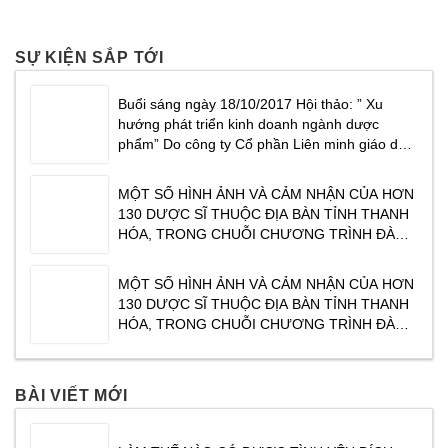
SỰ KIỆN SẮP TỚI
Buổi sáng ngày 18/10/2017 Hội thảo: ” Xu
hướng phát triển kinh doanh ngành dược
phẩm” Do công ty Cổ phần Liên minh giáo dục
Masterlife phối hợp cùng Công ty cổ phần
dược phẩm Traphaco tổ chức tại Khách sạn
MỘT SỐ HÌNH ẢNH VÀ CẢM NHẬN CỦA HƠN
CenDelux Hotel Thành phố Tuy Hoà Tỉnh Phú
130 DƯỢC SĨ THUỘC ĐỊA BÀN TỈNH THANH
Yên. Tạ
HÓA, TRONG CHUỖI CHƯƠNG TRÌNH ĐÀO
TẠO CỦA TRAPHACO ” XU HƯỚNG KINH
DOANH NGÀNH DƯỢC PHẨM NĂM 2017″ DO
MỘT SỐ HÌNH ẢNH VÀ CẢM NHẬN CỦA HƠN
CHUYÊN GIA TÂM THÁI ĐỖ VĂN DŨNG CHIA
130 DƯỢC SĨ THUỘC ĐỊA BÀN TỈNH THANH
SẺ. CHƯƠNG TRÌNH ĐƯỢC TỔ CHỨC VÀO
HÓA, TRONG CHUỖI CHƯƠNG TRÌNH ĐÀO
SÁNG NGÀY
TẠO CỦA TRAPHACO ” XU HƯỚNG KINH
DOANH NGÀNH DƯỢC PHẨM NĂM 2017″ DO
CHUYÊN GIA TÂM THÁI ĐỖ VĂN DŨNG CHIA
BÀI VIẾT MỚI
SẺ. CHƯƠNG TRÌNH ĐƯỢC TỔ CHỨC VÀO
SÁNG NGÀY