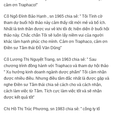
cảm ơn Traphaco!”
Cô Ngô Đình Bảo Hạnh , sn 1965 chia sẻ: ” Tôi Tình cờ
tham dự buổi hội thảo này cảm thấy rất mới mẻ và bổ ích.
Nhất là tinh thần được vui vẻ khi tôi đc hiện diện ở buổi hội
thảo này. Chắc chắn Tôi sẽ luôn lấy niềm vui của người
khác làm hạnh phúc cho mình. Cảm ơn Traphaco, cảm ơn
Điền sư Tâm thái Đỗ Văn Dũng”
Cô Lương Thị Nguyệt Trang, sn 1963 chia sẻ: ” Sau
chương trình đồng hành với Traphaco và tham dự hội thảo
” Xu hướng kinh doanh ngành dược phẩm” Tôi cảm nhận
được nhiều điều. Nhưng điều tâm đắc nhất là được gặp và
nghe Điền sư Tâm thái chia sẻ cách cho và cách nhận,
cách làm việc từ Tâm. Tích cực làm việc tốt và sẽ nhận
được kết quả tốt”
Chị Hồ Thị Trúc Phương, sn 1983 chia sẻ: ” công ty tổ