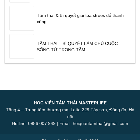
Tâm thái & Bí quyết giải tỏa strees để thành
công
TÂM THÁI – BÍ QUYẾT LÀM CHỦ CUỘC
SỐNG TỪ TRONG TÂM
HỌC VIỆN TÂM THÁI MASTERLIFE
Tầng 4 – Trung tâm thương mại Lotte 229 Tây sơn, Đống đa, Hà
nội
Hotline: 0986.007.949 | Email: hoiquantamthai@gmail.com