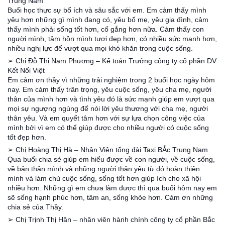
Trung Nam
Buổi học thực sự bổ ích và sâu sắc với em. Em cảm thấy mình
yêu hơn những gì mình đang có, yêu bố mẹ, yêu gia đình, cảm
thấy mình phải sống tốt hơn, cố gắng hơn nữa. Cảm thấy con
người mình, tâm hồn mình tươi đẹp hơn, có nhiều sức mạnh hơn,
nhiều nghị lực để vượt qua mọi khó khăn trong cuộc sống.
➢ Chị Đỗ Thị Nam Phương – Kế toán Trưởng công ty cổ phần DV
Kết Nối Việt
Em cảm ơn thầy vì những trải nghiệm trong 2 buổi học ngày hôm
nay. Em cảm thấy trân trọng, yêu cuộc sống, yêu cha mẹ, người
thân của mình hơn và tình yêu đó là sức mạnh giúp em vượt qua
mọi sự ngượng ngùng để nói lời yêu thương với cha mẹ, người
thân yêu. Và em quyết tâm hơn với sự lựa chọn công việc của
mình bởi vì em có thể giúp được cho nhiều người có cuộc sống
tốt đẹp hơn.
➢ Chị Hoàng Thị Hà – Nhân Viên tổng đài Taxi BẮc Trung Nam
Qua buổi chia sẻ giúp em hiểu được về con người, về cuộc sống,
về bản thân mình và những người thân yêu từ đó hoàn thiện
mình và làm chủ cuộc sống, sống tốt hơn giúp ích cho xã hội
nhiều hơn. Những gì em chưa làm được thì qua buổi hôm nay em
sẽ sống hạnh phúc hơn, tâm an, sống khỏe hơn. Cảm ơn những
chia sẻ của Thầy.
➢ Chị Trịnh Thị Hân – nhân viên hành chính công ty cổ phần Bắc