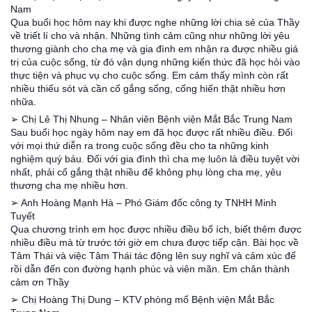
Nam
Qua buổi học hôm nay khi được nghe những lời chia sẻ của Thầy
về triết lí cho và nhận. Những tình cảm cũng như những lời yêu
thương giành cho cha mẹ và gia đình em nhận ra được nhiều giá
trị của cuộc sống, từ đó vận dụng những kiến thức đã học hỏi vào
thực tiện và phục vụ cho cuộc sống. Em cảm thấy mình còn rất
nhiều thiếu sót và cần cố gắng sống, cống hiến thật nhiều hơn
nhữa.
➢ Chị Lê Thị Nhung – Nhân viên Bệnh viện Mắt Bắc Trung Nam
Sau buổi học ngày hôm nay em đã học được rất nhiều điều. Đối
với mọi thứ diễn ra trong cuộc sống đều cho ta những kinh
nghiệm quý báu. Đối với gia đình thì cha mẹ luôn là điều tuyệt vời
nhất, phải cố gắng thật nhiều để không phụ lòng cha mẹ, yêu
thương cha mẹ nhiều hơn.
➢ Anh Hoàng Mạnh Hà – Phó Giám đốc công ty TNHH Minh
Tuyết
Qua chương trình em học được nhiều điều bổ ích, biết thêm được
nhiều điều mà từ trước tới giờ em chưa được tiếp cận. Bài học về
Tâm Thái và việc Tâm Thái tác động lên suy nghĩ và cảm xúc để
rồi dẫn đến con đường hạnh phúc và viên mãn. Em chân thành
cảm ơn Thầy
➢ Chị Hoàng Thị Dung – KTV phòng mổ Bệnh viện Mắt Bắc