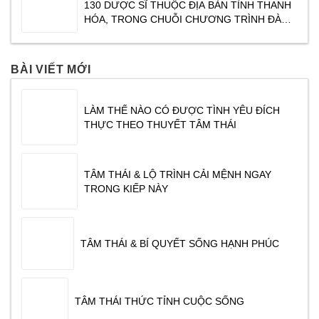
130 DƯỢC SĨ THUỘC ĐỊA BÀN TỈNH THANH
SẺ. CHƯƠNG TRÌNH ĐƯỢC TỔ CHỨC VÀO
HÓA, TRONG CHUỖI CHƯƠNG TRÌNH ĐÀO
SÁNG NGÀY
TẠO CỦA TRAPHACO ” XU HƯỚNG KINH
DOANH NGÀNH DƯỢC PHẨM NĂM 2017″ DO
CHUYÊN GIA TÂM THÁI ĐỖ VĂN DŨNG CHIA
BÀI VIẾT MỚI
SẺ. CHƯƠNG TRÌNH ĐƯỢC TỔ CHỨC VÀO
SÁNG NGÀY
LÀM THẾ NÀO CÓ ĐƯỢC TÌNH YÊU ĐÍCH
THỰC THEO THUYẾT TÂM THÁI
TÂM THÁI & LỘ TRÌNH CẢI MỆNH NGAY
TRONG KIẾP NÀY
TÂM THÁI & BÍ QUYẾT SỐNG HẠNH PHÚC
TÂM THÁI THỨC TỈNH CUỘC SỐNG