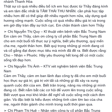
nhánh Thanh Hóa
Thật sự có quá nhiều điều bổ ích em học được từ Thầy đáng kính
và em tâm đắc nhất là TÂM THÁI THU NHẬN. cần phải học tập
nhiều hơn để có thể giúp đỡ nhiều người hơn nữa, xây dựng quê
hương vững mạnh. Cuộc sống có quá nhiều điều giá trị và trong
em giờ đây tràn đầy sự tích cực. Em chân thành cảm hơn Thầy
➢ Chị Nguyễn Thị Quy – Kĩ thuật viên bệnh viện Bắc Trung Nam
Em cảm ơn Thầy, cảm ơn công ty cổ phần Bắc Trung Nam đã
cho em một buổi tối thực sự ý nghĩa, biết yêu thương, quý mến
cha mẹ, người thân hơn. Biết quý trọng những gì mình đang có
và cố gắng đạt được mục tiêu mà mình đã đề ra. Biết được rằng:
Cho – Nhận = Phước. Hãy yêu thương hết long để có một cuộc
sống tốt đẹp hơn.
➢ Chị Nguyễn Thị Ánh – KTV xét nghiệm bệnh viện Bắc Trung
Nam
Cảm ơn Thầy, cảm ơn ban lãnh đạo công ty đã cho em một buổi
học thực sự giá trị, giá trị với tất cả những gì đã xảy ra xung
quanh cuộc đời của em. Biết trân trọng, nâng niu những gì mình
đang có. Biết nắm bắt các cơ hội để vươn lên trong cuộc sống.
Biết vượt qua mọi khó khăn để nghĩ về cuộc sống một cách đơn
giản. Và đặc biệt là hiểu được những tình cảm lớn lao của cha
mẹ, người thân giành cho mình trong suốt thời gian qua.
➢ Chị Phạm Thị Huệ – Nhân viên công ty cổ phần Bắc Trung