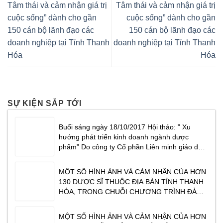
Tâm thái và cảm nhận giá trị
Tâm thái và cảm nhận giá trị
cuộc sống” dành cho gần
cuộc sống” dành cho gần
150 cán bộ lãnh đạo các
150 cán bộ lãnh đạo các
doanh nghiệp tại Tỉnh Thanh
doanh nghiệp tại Tỉnh Thanh
Hóa
Hóa
SỰ KIỆN SẮP TỚI
Buổi sáng ngày 18/10/2017 Hội thảo: ” Xu
hướng phát triển kinh doanh ngành dược
phẩm” Do công ty Cổ phần Liên minh giáo dục
Masterlife phối hợp cùng Công ty cổ phần
dược phẩm Traphaco tổ chức tại Khách sạn
MỘT SỐ HÌNH ẢNH VÀ CẢM NHẬN CỦA HƠN
CenDelux Hotel Thành phố Tuy Hoà Tỉnh Phú
130 DƯỢC SĨ THUỘC ĐỊA BÀN TỈNH THANH
Yên. Tạ
HÓA, TRONG CHUỖI CHƯƠNG TRÌNH ĐÀO
TẠO CỦA TRAPHACO ” XU HƯỚNG KINH
DOANH NGÀNH DƯỢC PHẨM NĂM 2017″ DO
MỘT SỐ HÌNH ẢNH VÀ CẢM NHẬN CỦA HƠN
CHUYÊN GIA TÂM THÁI ĐỖ VĂN DŨNG CHIA