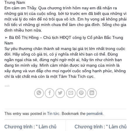
Trung Nam
Em cảm ơn Thầy. Qua chương trình hôm nay em đã nhận ra
những giá trị của cuộc sống. bởi từ trước em đã biết qua những vì
một vài lý do nên để nó trôi qua vô ích. Em hy vọng sẽ không phải
hối tiếc vì những gì mình chưa thể làm cho gia đình. Sống cho gia
đình nhiều hơn nữa.
➢ Bà Đỗ Thị Hồng – Chủ tịch HĐQT công ty Cổ phần Bắc Trung
Nam
Sự yêu thương chân thành sẽ mang lại giá trị lớn nhất trong cuộc
đời. Hãy sống có giá trị, có ý nghĩa nhất khi bạn có thể. Đừng
ngần ngại chia sẻ, đừng nghi ngờ một ai, hãy tin như chính bạn
đang tin mình vậy. Mình cảm nhận được sứ mạng của mình là
xây dựng và vun đắp cho mọi người cuộc sống hạnh phúc, không
chỉ là vật chất mà còn là một Tâm Thái Tích cực.
….
This entry was posted in
Tin tức
. Bookmark the
permalink
.
Chương trình : ” Làm chủ
Chương trình : ” Làm chủ