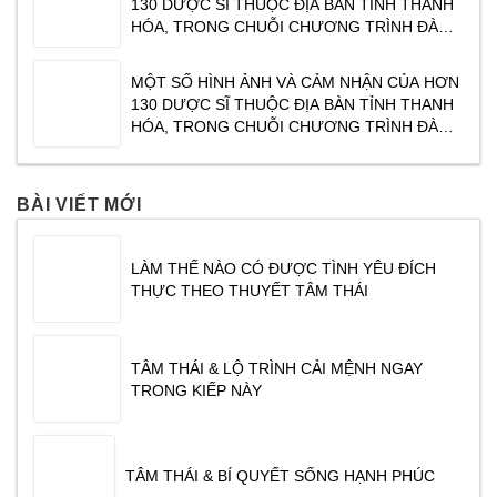
130 DƯỢC SĨ THUỘC ĐỊA BÀN TỈNH THANH
Yên. Tạ
HÓA, TRONG CHUỖI CHƯƠNG TRÌNH ĐÀO
TẠO CỦA TRAPHACO ” XU HƯỚNG KINH
DOANH NGÀNH DƯỢC PHẨM NĂM 2017″ DO
MỘT SỐ HÌNH ẢNH VÀ CẢM NHẬN CỦA HƠN
CHUYÊN GIA TÂM THÁI ĐỖ VĂN DŨNG CHIA
130 DƯỢC SĨ THUỘC ĐỊA BÀN TỈNH THANH
SẺ. CHƯƠNG TRÌNH ĐƯỢC TỔ CHỨC VÀO
HÓA, TRONG CHUỖI CHƯƠNG TRÌNH ĐÀO
SÁNG NGÀY
TẠO CỦA TRAPHACO ” XU HƯỚNG KINH
DOANH NGÀNH DƯỢC PHẨM NĂM 2017″ DO
CHUYÊN GIA TÂM THÁI ĐỖ VĂN DŨNG CHIA
BÀI VIẾT MỚI
SẺ. CHƯƠNG TRÌNH ĐƯỢC TỔ CHỨC VÀO
SÁNG NGÀY
LÀM THẾ NÀO CÓ ĐƯỢC TÌNH YÊU ĐÍCH
THỰC THEO THUYẾT TÂM THÁI
TÂM THÁI & LỘ TRÌNH CẢI MỆNH NGAY
TRONG KIẾP NÀY
TÂM THÁI & BÍ QUYẾT SỐNG HẠNH PHÚC