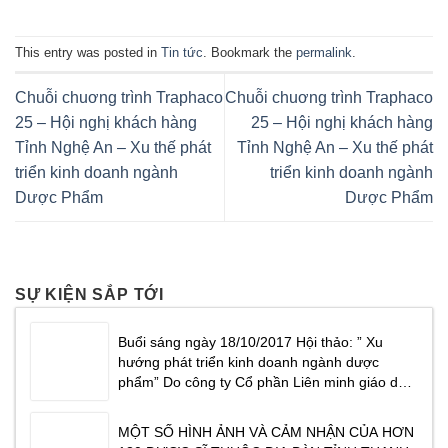
This entry was posted in
Tin tức
. Bookmark the
permalink
.
Chuỗi chuơng trình Traphaco
Chuỗi chuơng trình Traphaco
25 – Hội nghị khách hàng
25 – Hội nghị khách hàng
Tỉnh Nghệ An – Xu thế phát
Tỉnh Nghệ An – Xu thế phát
triển kinh doanh ngành
triển kinh doanh ngành
Dược Phẩm
Dược Phẩm
SỰ KIỆN SẮP TỚI
Buổi sáng ngày 18/10/2017 Hội thảo: ” Xu
hướng phát triển kinh doanh ngành dược
phẩm” Do công ty Cổ phần Liên minh giáo dục
Masterlife phối hợp cùng Công ty cổ phần
dược phẩm Traphaco tổ chức tại Khách sạn
MỘT SỐ HÌNH ẢNH VÀ CẢM NHẬN CỦA HƠN
CenDelux Hotel Thành phố Tuy Hoà Tỉnh Phú