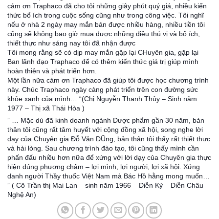
cảm ơn Traphaco đã cho tôi những giây phút quý giá, nhiều kiến
thức bổ ích trong cuộc sống cũng như trong công việc. Tôi nghĩ
nếu ở nhà 2 ngày may mắn bán được nhiều hàng, nhiều tiền tôi
cũng sẽ không bao giờ mua được những điều thú vị và bổ ích,
thiết thực như sáng nay tôi đã nhận được
Tôi mong rằng sẽ có dịp may mắn gặp lại CHuyên gia, gặp lại
Ban lãnh đạo Traphaco để có thêm kiến thức giá trị giúp mình
hoàn thiện và phát triển hơn.
Một lần nữa cảm ơn Traphaco đã giúp tôi được học chương trình
này. Chúc Traphaco ngày càng phát triển trên con đường sức
khỏe xanh của mình… “(Chị Nguyễn Thanh Thủy – Sinh năm
1977 – Thị xã Thái Hòa )
” … Mặc dù đã kinh doanh ngành Dược phẩm gần 30 năm, bản
thân tôi cũng rất tâm huyết với cộng đồng xã hội, song nghe lời
dạy của Chuyên gia Đỗ Văn DŨng, bản thân tôi thấy rất thiết thực
và hài lòng. Sau chương trình đào tạo, tôi cũng thấy mình cần
phấn đấu nhiều hơn nữa để xứng với lời dạy của Chuyên gia thực
hiện đúng phương châm – lợi mình, lợi người, lợi xã hội. Xứng
danh người Thầy thuốc Việt Nam mà Bác Hồ hằng mong muốn…
” ( Cô Trần thị Mai Lan – sinh năm 1966 – Diễn Kỷ – Diễn Châu –
Nghệ An)