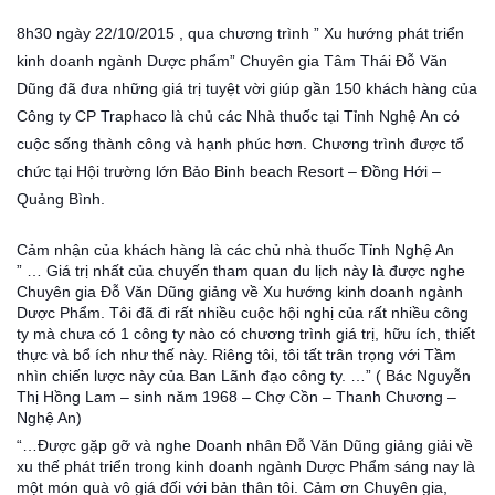
8h30 ngày 22/10/2015 , qua chương trình ” Xu hướng phát triển
kinh doanh ngành Dược phẩm” Chuyên gia Tâm Thái Đỗ Văn
Dũng đã đưa những giá trị tuyệt vời giúp gần 150 khách hàng của
Công ty CP Traphaco là chủ các Nhà thuốc tại Tỉnh Nghệ An có
cuộc sống thành công và hạnh phúc hơn. Chương trình được tổ
chức tại Hội trường lớn Bảo Binh beach Resort – Đồng Hới –
Quảng Bình.
Cảm nhận của khách hàng là các chủ nhà thuốc Tỉnh Nghệ An
” … Giá trị nhất của chuyến tham quan du lịch này là được nghe
Chuyên gia Đỗ Văn Dũng giảng về Xu hướng kinh doanh ngành
Dược Phẩm. Tôi đã đi rất nhiều cuộc hội nghị của rất nhiều công
ty mà chưa có 1 công ty nào có chương trình giá trị, hữu ích, thiết
thực và bổ ích như thế này. Riêng tôi, tôi tất trân trọng với Tầm
nhìn chiến lược này của Ban Lãnh đạo công ty. …” ( Bác Nguyễn
Thị Hồng Lam – sinh năm 1968 – Chợ Cồ
n – Thanh Chương –
Nghệ An)
“…Được gặp gỡ và nghe Doanh nhân Đỗ Văn Dũng giảng giải về
xu thế phát triển trong kinh doanh ngành Dược Phẩm sáng nay là
một món quà vô giá đối với bản thân tôi. Cảm ơn Chuyên gia,