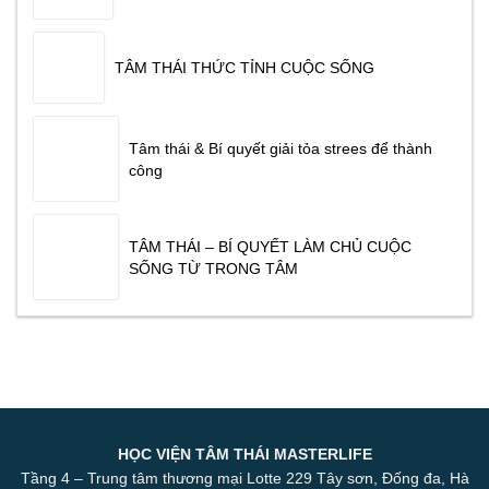
TÂM THÁI THỨC TỈNH CUỘC SỐNG
Tâm thái & Bí quyết giải tỏa strees để thành
công
TÂM THÁI – BÍ QUYẾT LÀM CHỦ CUỘC
SỐNG TỪ TRONG TÂM
HỌC VIỆN TÂM THÁI MASTERLIFE
Tầng 4 – Trung tâm thương mại Lotte 229 Tây sơn, Đống đa, Hà