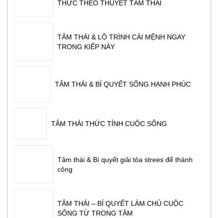
THỰC THEO THUYẾT TÂM THÁI
TÂM THÁI & LỘ TRÌNH CẢI MỆNH NGAY
TRONG KIẾP NÀY
TÂM THÁI & BÍ QUYẾT SỐNG HẠNH PHÚC
TÂM THÁI THỨC TỈNH CUỘC SỐNG
Tâm thái & Bí quyết giải tỏa strees để thành
công
TÂM THÁI – BÍ QUYẾT LÀM CHỦ CUỘC
SỐNG TỪ TRONG TÂM