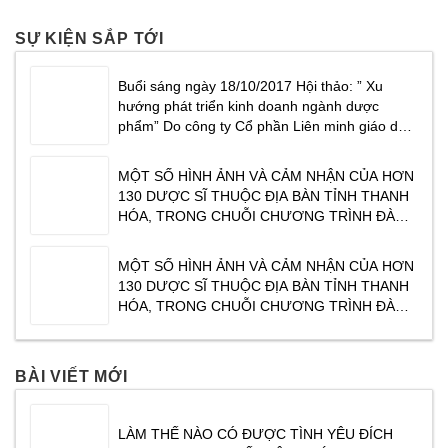
SỰ KIỆN SẮP TỚI
Buổi sáng ngày 18/10/2017 Hội thảo: ” Xu
hướng phát triển kinh doanh ngành dược
phẩm” Do công ty Cổ phần Liên minh giáo dục
Masterlife phối hợp cùng Công ty cổ phần
dược phẩm Traphaco tổ chức tại Khách sạn
MỘT SỐ HÌNH ẢNH VÀ CẢM NHẬN CỦA HƠN
CenDelux Hotel Thành phố Tuy Hoà Tỉnh Phú
130 DƯỢC SĨ THUỘC ĐỊA BÀN TỈNH THANH
Yên. Tạ
HÓA, TRONG CHUỖI CHƯƠNG TRÌNH ĐÀO
TẠO CỦA TRAPHACO ” XU HƯỚNG KINH
DOANH NGÀNH DƯỢC PHẨM NĂM 2017″ DO
MỘT SỐ HÌNH ẢNH VÀ CẢM NHẬN CỦA HƠN
CHUYÊN GIA TÂM THÁI ĐỖ VĂN DŨNG CHIA
130 DƯỢC SĨ THUỘC ĐỊA BÀN TỈNH THANH
SẺ. CHƯƠNG TRÌNH ĐƯỢC TỔ CHỨC VÀO
HÓA, TRONG CHUỖI CHƯƠNG TRÌNH ĐÀO
SÁNG NGÀY
TẠO CỦA TRAPHACO ” XU HƯỚNG KINH
DOANH NGÀNH DƯỢC PHẨM NĂM 2017″ DO
CHUYÊN GIA TÂM THÁI ĐỖ VĂN DŨNG CHIA
BÀI VIẾT MỚI
SẺ. CHƯƠNG TRÌNH ĐƯỢC TỔ CHỨC VÀO
SÁNG NGÀY
LÀM THẾ NÀO CÓ ĐƯỢC TÌNH YÊU ĐÍCH