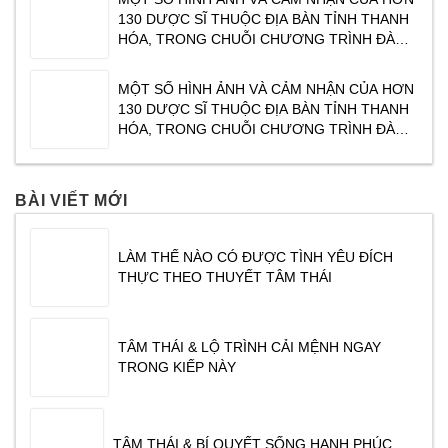
CenDelux Hotel Thành phố Tuy Hoà Tỉnh Phú
130 DƯỢC SĨ THUỘC ĐỊA BÀN TỈNH THANH
Yên. Tạ
HÓA, TRONG CHUỖI CHƯƠNG TRÌNH ĐÀO
TẠO CỦA TRAPHACO ” XU HƯỚNG KINH
DOANH NGÀNH DƯỢC PHẨM NĂM 2017″ DO
MỘT SỐ HÌNH ẢNH VÀ CẢM NHẬN CỦA HƠN
CHUYÊN GIA TÂM THÁI ĐỖ VĂN DŨNG CHIA
130 DƯỢC SĨ THUỘC ĐỊA BÀN TỈNH THANH
SẺ. CHƯƠNG TRÌNH ĐƯỢC TỔ CHỨC VÀO
HÓA, TRONG CHUỖI CHƯƠNG TRÌNH ĐÀO
SÁNG NGÀY
TẠO CỦA TRAPHACO ” XU HƯỚNG KINH
DOANH NGÀNH DƯỢC PHẨM NĂM 2017″ DO
CHUYÊN GIA TÂM THÁI ĐỖ VĂN DŨNG CHIA
BÀI VIẾT MỚI
SẺ. CHƯƠNG TRÌNH ĐƯỢC TỔ CHỨC VÀO
SÁNG NGÀY
LÀM THẾ NÀO CÓ ĐƯỢC TÌNH YÊU ĐÍCH
THỰC THEO THUYẾT TÂM THÁI
TÂM THÁI & LỘ TRÌNH CẢI MỆNH NGAY
TRONG KIẾP NÀY
TÂM THÁI & BÍ QUYẾT SỐNG HẠNH PHÚC