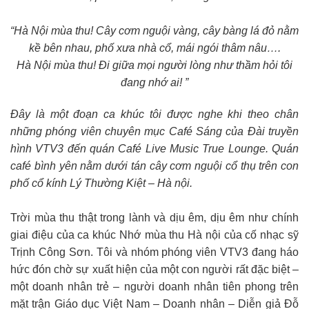
“Hà Nội mùa thu! Cây cơm nguội vàng, cây bàng lá đỏ nằm
kề bên nhau, phố xưa nhà cổ, mái ngói thâm nâu….
Hà Nội mùa thu! Đi giữa mọi người lòng như thầm hỏi tôi
đang nhớ ai! ”
Đây là một đoạn ca khúc tôi được nghe khi theo chân
những phóng viên chuyên mục Café Sáng của Đài truyền
hình VTV3 đến quán Café Live Music True Lounge. Quán
café bình yên nằm dưới tán cây cơm nguội cổ thụ trên con
phố cổ kính Lý Thường Kiệt – Hà nội.
Trời mùa thu thật trong lành và dịu êm, dịu êm như chính
giai điệu của ca khúc Nhớ mùa thu Hà nội của cố nhạc sỹ
Trịnh Công Sơn. Tôi và nhóm phóng viên VTV3 đang háo
hức đón chờ sự xuất hiện của một con người rất đặc biệt –
một doanh nhân trẻ – người doanh nhân tiên phong trên
mặt trận Giáo dục Việt Nam – Doanh nhân – Diễn giả Đỗ