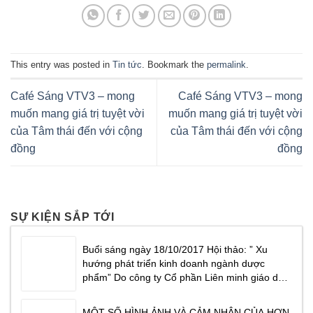
This entry was posted in
Tin tức
. Bookmark the
permalink
.
Café Sáng VTV3 – mong
Café Sáng VTV3 – mong
muốn mang giá trị tuyệt vời
muốn mang giá trị tuyệt vời
của Tâm thái đến với cộng
của Tâm thái đến với cộng
đồng
đồng
SỰ KIỆN SẮP TỚI
Buổi sáng ngày 18/10/2017 Hội thảo: ” Xu
hướng phát triển kinh doanh ngành dược
phẩm” Do công ty Cổ phần Liên minh giáo dục
Masterlife phối hợp cùng Công ty cổ phần
dược phẩm Traphaco tổ chức tại Khách sạn
MỘT SỐ HÌNH ẢNH VÀ CẢM NHẬN CỦA HƠN