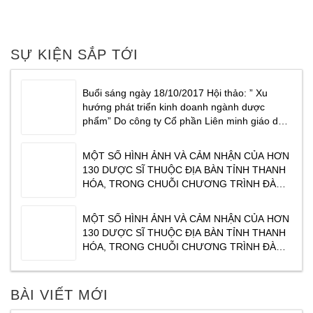
SỰ KIỆN SẮP TỚI
Buổi sáng ngày 18/10/2017 Hội thảo: ” Xu
hướng phát triển kinh doanh ngành dược
phẩm” Do công ty Cổ phần Liên minh giáo dục
Masterlife phối hợp cùng Công ty cổ phần
dược phẩm Traphaco tổ chức tại Khách sạn
MỘT SỐ HÌNH ẢNH VÀ CẢM NHẬN CỦA HƠN
CenDelux Hotel Thành phố Tuy Hoà Tỉnh Phú
130 DƯỢC SĨ THUỘC ĐỊA BÀN TỈNH THANH
Yên. Tạ
HÓA, TRONG CHUỖI CHƯƠNG TRÌNH ĐÀO
TẠO CỦA TRAPHACO ” XU HƯỚNG KINH
DOANH NGÀNH DƯỢC PHẨM NĂM 2017″ DO
MỘT SỐ HÌNH ẢNH VÀ CẢM NHẬN CỦA HƠN
CHUYÊN GIA TÂM THÁI ĐỖ VĂN DŨNG CHIA
130 DƯỢC SĨ THUỘC ĐỊA BÀN TỈNH THANH
SẺ. CHƯƠNG TRÌNH ĐƯỢC TỔ CHỨC VÀO
HÓA, TRONG CHUỖI CHƯƠNG TRÌNH ĐÀO
SÁNG NGÀY
TẠO CỦA TRAPHACO ” XU HƯỚNG KINH
DOANH NGÀNH DƯỢC PHẨM NĂM 2017″ DO
CHUYÊN GIA TÂM THÁI ĐỖ VĂN DŨNG CHIA
BÀI VIẾT MỚI
SẺ. CHƯƠNG TRÌNH ĐƯỢC TỔ CHỨC VÀO