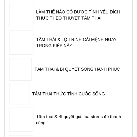
SÁNG NGÀY
LÀM THẾ NÀO CÓ ĐƯỢC TÌNH YÊU ĐÍCH
THỰC THEO THUYẾT TÂM THÁI
TÂM THÁI & LỘ TRÌNH CẢI MỆNH NGAY
TRONG KIẾP NÀY
TÂM THÁI & BÍ QUYẾT SỐNG HẠNH PHÚC
TÂM THÁI THỨC TỈNH CUỘC SỐNG
Tâm thái & Bí quyết giải tỏa strees để thành
công